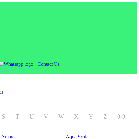
Contact Us
us
S
T
U
V
W
X
Y
Z
0-9
Amara
Aqua Scale