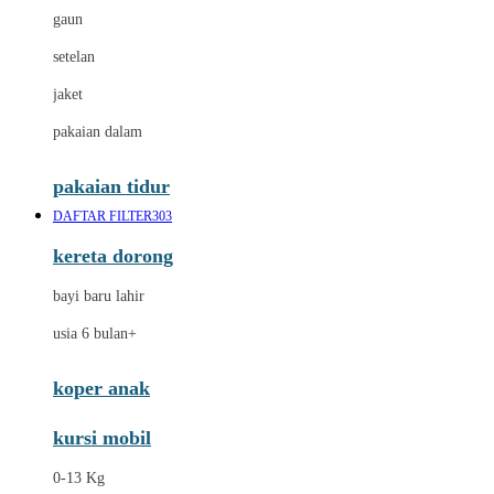
gaun
setelan
jaket
pakaian dalam
pakaian tidur
DAFTAR FILTER303
kereta dorong
bayi baru lahir
usia 6 bulan+
koper anak
kursi mobil
0-13 Kg