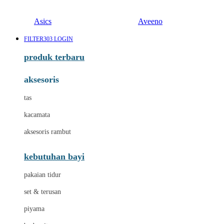
Asics
Aveeno
FILTER303 LOGIN
produk terbaru
aksesoris
tas
kacamata
aksesoris rambut
kebutuhan bayi
pakaian tidur
set & terusan
piyama