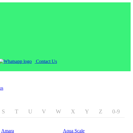
Contact Us
us
S
T
U
V
W
X
Y
Z
0-9
Amara
Aqua Scale