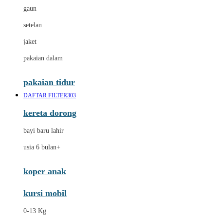
gaun
setelan
jaket
pakaian dalam
pakaian tidur
DAFTAR FILTER303
kereta dorong
bayi baru lahir
usia 6 bulan+
koper anak
kursi mobil
0-13 Kg