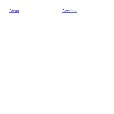
Awan
Azetabio