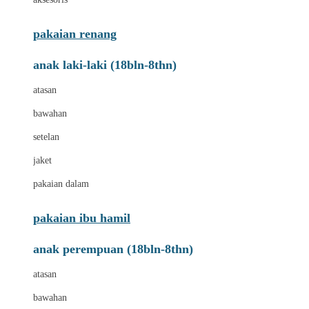
pakaian renang
anak laki-laki (18bln-8thn)
atasan
bawahan
setelan
jaket
pakaian dalam
pakaian ibu hamil
anak perempuan (18bln-8thn)
atasan
bawahan