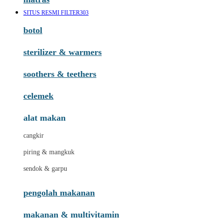
SITUS RESMI FILTER303
botol
sterilizer & warmers
soothers & teethers
celemek
alat makan
cangkir
piring & mangkuk
sendok & garpu
pengolah makanan
makanan & multivitamin