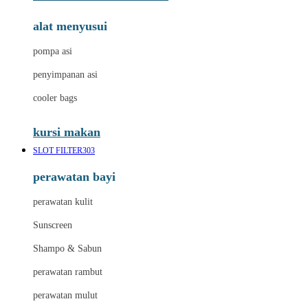
alat menyusui
pompa asi
penyimpanan asi
cooler bags
kursi makan
SLOT FILTER303
perawatan bayi
perawatan kulit
Sunscreen
Shampo & Sabun
perawatan rambut
perawatan mulut