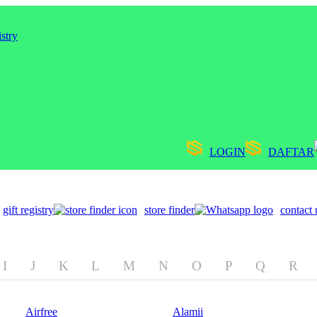
istry
LOGIN
DAFTAR
gift registry
store finder
contact 
I
J
K
L
M
N
O
P
Q
R
Airfree
Alamii