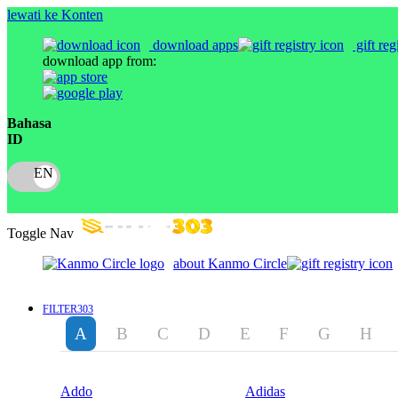
lewati ke Konten
download apps
gift reg
download app from:
Bahasa
ID
Toggle Nav
about Kanmo Circle
FILTER303
A
B
C
D
E
F
G
H
Addo
Adidas