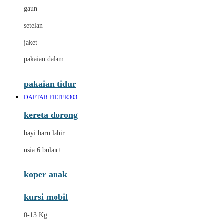
gaun
setelan
jaket
pakaian dalam
pakaian tidur
DAFTAR FILTER303
kereta dorong
bayi baru lahir
usia 6 bulan+
koper anak
kursi mobil
0-13 Kg