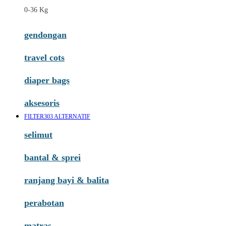
0-36 Kg
gendongan
travel cots
diaper bags
aksesoris
FILTER303 ALTERNATIF
selimut
bantal & sprei
ranjang bayi & balita
perabotan
matras