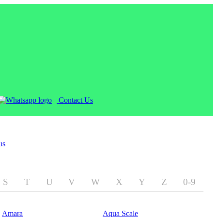
Contact Us
us
S
T
U
V
W
X
Y
Z
0-9
Amara
Aqua Scale