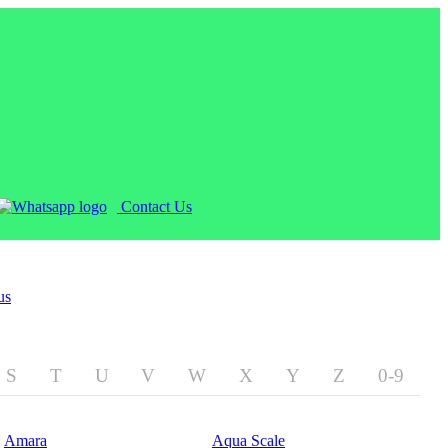
Contact Us
us
S
T
U
V
W
X
Y
Z
0-9
Amara
Aqua Scale