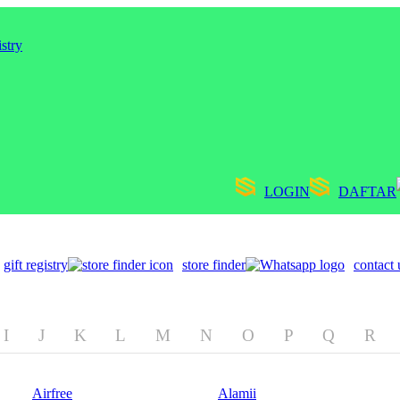
istry
LOGIN
DAFTAR
gift registry
store finder
contact 
I
J
K
L
M
N
O
P
Q
R
Airfree
Alamii