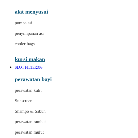
alat menyusui
pompa asi
penyimpanan asi
cooler bags
kursi makan
SLOT FILTER303
perawatan bayi
perawatan kulit
Sunscreen
Shampo & Sabun
perawatan rambut
perawatan mulut