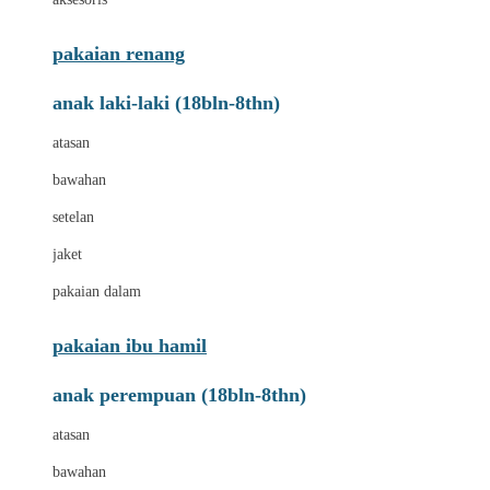
pakaian renang
anak laki-laki (18bln-8thn)
atasan
bawahan
setelan
jaket
pakaian dalam
pakaian ibu hamil
anak perempuan (18bln-8thn)
atasan
bawahan