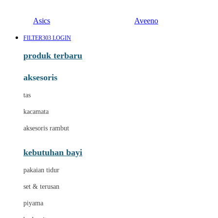
Asics
Aveeno
FILTER303 LOGIN
produk terbaru
aksesoris
tas
kacamata
aksesoris rambut
kebutuhan bayi
pakaian tidur
set & terusan
piyama