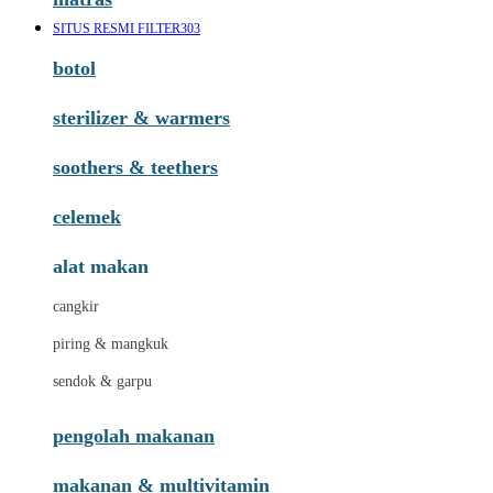
SITUS RESMI FILTER303
botol
sterilizer & warmers
soothers & teethers
celemek
alat makan
cangkir
piring & mangkuk
sendok & garpu
pengolah makanan
makanan & multivitamin