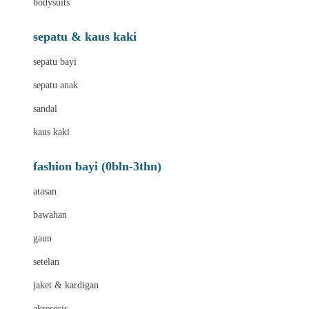
bodysuits
sepatu & kaus kaki
sepatu bayi
sepatu anak
sandal
kaus kaki
fashion bayi (0bln-3thn)
atasan
bawahan
gaun
setelan
jaket & kardigan
aksesoris