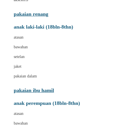
pakaian renang
anak laki-laki (18bln-8thn)
atasan
bawahan
setelan
jaket
pakaian dalam
pakaian ibu hamil
anak perempuan (18bln-8thn)
atasan
bawahan