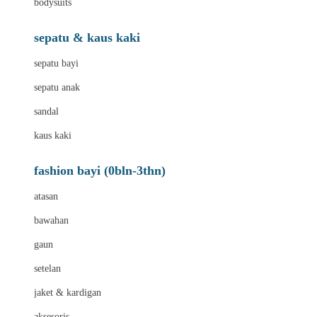
bodysuits
sepatu & kaus kaki
sepatu bayi
sepatu anak
sandal
kaus kaki
fashion bayi (0bln-3thn)
atasan
bawahan
gaun
setelan
jaket & kardigan
aksesoris