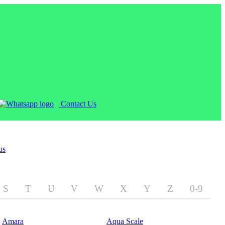
Contact Us
us
S
T
U
V
W
X
Y
Z
0-9
Amara
Aqua Scale