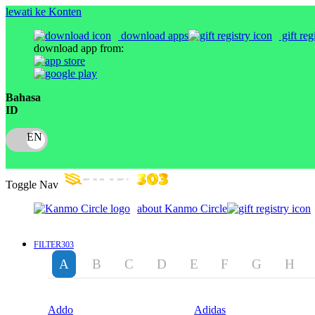
lewati ke Konten
download apps
gift reg
download app from:
Bahasa
ID
Toggle Nav
about Kanmo Circle
FILTER303
A
B
C
D
E
F
G
H
Addo
Adidas