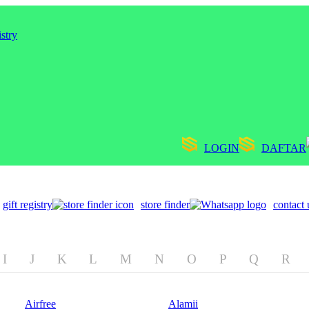
istry
LOGIN
DAFTAR
gift registry
store finder
contact 
I
J
K
L
M
N
O
P
Q
R
Airfree
Alamii