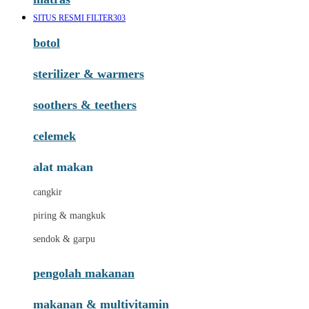
SITUS RESMI FILTER303
botol
sterilizer & warmers
soothers & teethers
celemek
alat makan
cangkir
piring & mangkuk
sendok & garpu
pengolah makanan
makanan & multivitamin