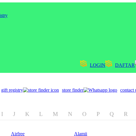
istry
LOGIN
DAFTAR
gift registry
store finder
contact 
I
J
K
L
M
N
O
P
Q
R
Airfree
Alamii