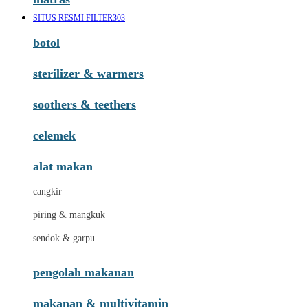
SITUS RESMI FILTER303
botol
sterilizer & warmers
soothers & teethers
celemek
alat makan
cangkir
piring & mangkuk
sendok & garpu
pengolah makanan
makanan & multivitamin