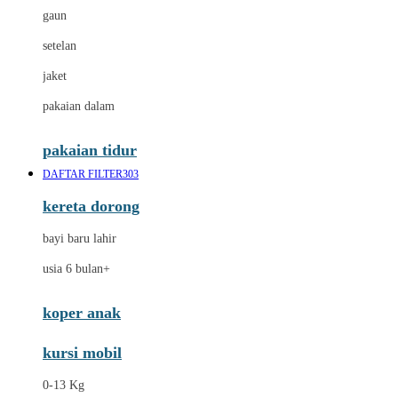
gaun
setelan
jaket
pakaian dalam
pakaian tidur
DAFTAR FILTER303
kereta dorong
bayi baru lahir
usia 6 bulan+
koper anak
kursi mobil
0-13 Kg