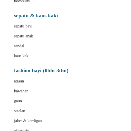
bodysuits
sepatu & kaus kaki
sepatu bayi
sepatu anak
sandal
kaus kaki
fashion bayi (0bln-3thn)
atasan
bawahan
gaun
setelan
jaket & kardigan
aksesoris