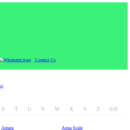
Contact Us
us
S
T
U
V
W
X
Y
Z
0-9
Amara
Aqua Scale