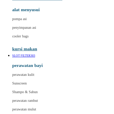
alat menyusui
pompa asi
penyimpanan asi
cooler bags
kursi makan
SLOT FILTER303
perawatan bayi
perawatan kulit
Sunscreen
Shampo & Sabun
perawatan rambut
perawatan mulut