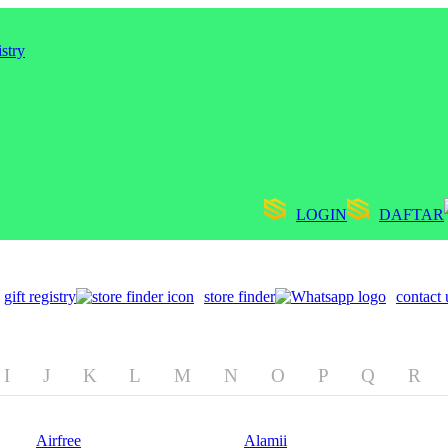
istry
LOGIN
DAFTAR
gift registry
store finder
contact 
I
J
K
L
M
N
O
P
Q
R
Airfree
Alamii