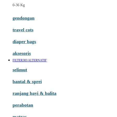
0-36 Kg
gendongan
travel cots
diaper bags
aksesoris
FILTER303 ALTERNATIF
selimut
bantal & sprei
ranjang bayi & balita
perabotan
matras