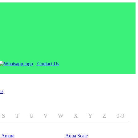
Contact Us
us
S
T
U
V
W
X
Y
Z
0-9
Amara
Aqua Scale