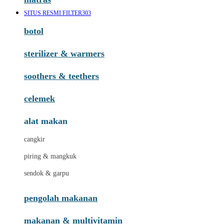
SITUS RESMI FILTER303
botol
sterilizer & warmers
soothers & teethers
celemek
alat makan
cangkir
piring & mangkuk
sendok & garpu
pengolah makanan
makanan & multivitamin