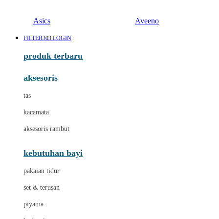
Asics
Aveeno
FILTER303 LOGIN
produk terbaru
aksesoris
tas
kacamata
aksesoris rambut
kebutuhan bayi
pakaian tidur
set & terusan
piyama