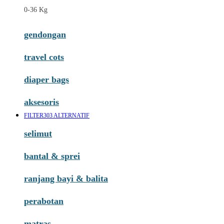
0-36 Kg
gendongan
travel cots
diaper bags
aksesoris
FILTER303 ALTERNATIF
selimut
bantal & sprei
ranjang bayi & balita
perabotan
matras