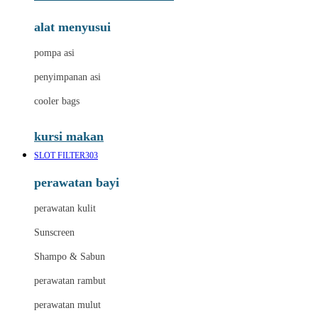
alat menyusui
pompa asi
penyimpanan asi
cooler bags
kursi makan
SLOT FILTER303
perawatan bayi
perawatan kulit
Sunscreen
Shampo & Sabun
perawatan rambut
perawatan mulut