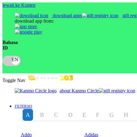
lewati ke Konten
download apps
gift reg
download app from:
Bahasa
ID
Toggle Nav
about Kanmo Circle
FILTER303
A
B
C
D
E
F
G
H
Addo
Adidas