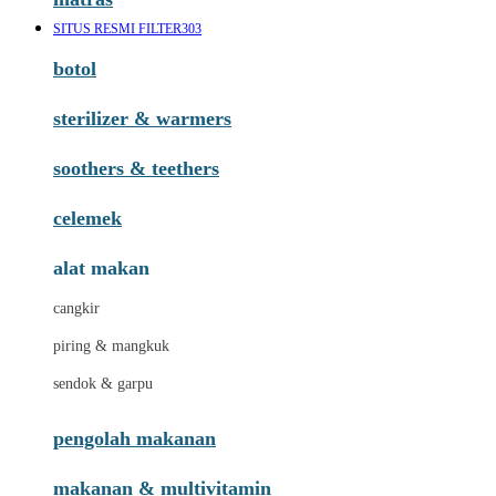
SITUS RESMI FILTER303
botol
sterilizer & warmers
soothers & teethers
celemek
alat makan
cangkir
piring & mangkuk
sendok & garpu
pengolah makanan
makanan & multivitamin